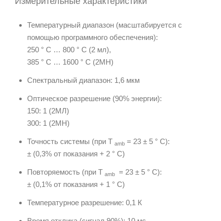
Измерительные характеристики
Температурный диапазон (масштабируется с
помощью программного обеспечения):
250 ° C … 800 ° C (2 мл),
385 ° C … 1600 ° C (2MH)
Спектральный диапазон: 1,6 мкм
Оптическое разрешение (90% энергии):
150: 1 (2МЛ)
300: 1 (2МН)
Точность системы (при T
= 23 ± 5 ° C):
amb
± (0,3% от показания + 2 ° C)
Повторяемость (при T
= 23 ± 5 ° C):
amb
± (0,1% от показания + 1 ° C)
Температурное разрешение: 0,1 К
Время отклика (сигнал 90%): 10 мс