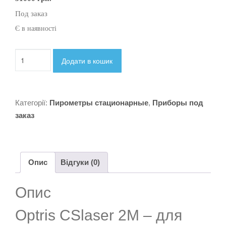
Под заказ
Є в наявності
Инфракрасный
Додати в кошик
термометр
Optris
CSlaser
2М
Категорії:
Пирометры стационарные
,
Приборы под
для
измерения
заказ
металлических
поверхностей
кількість
Опис
Відгуки (0)
Опис
Optris CSlaser 2М – для