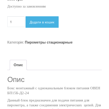
Доступно за замовленням
Бокс
Додати в кошик
монтажный
с
одноканальным
блоком
Категорія:
Пирометры стационарные
питания
ОВЕН
БП15Б-
Д2-
24
Опис
кількість
Опис
Бокс монтажный с одноканальным блоком питания ОВЕН
БП15Б-Д2-24
Данный блок предназначен для подачи питания для
пирометра, а также соединения электрических цепей. Для